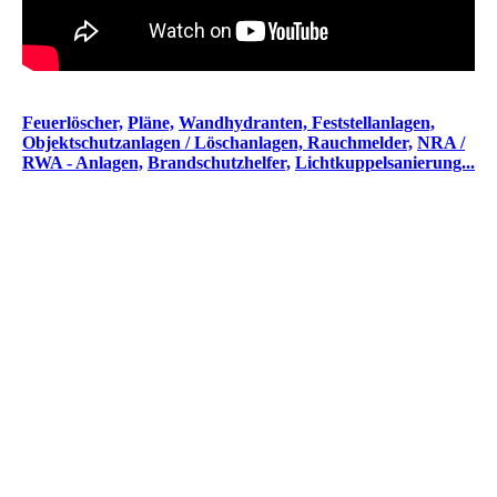
Feuerlöscher,
Pläne,
Wandhydranten,
Feststellanlagen,
Objektschutzanlagen / Löschanlagen,
Rauchmelder,
NRA /
RWA - Anlagen,
Brandschutzhelfer,
Lichtkuppelsanierung...