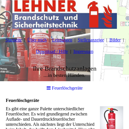
Startseite
Über mich
Leistungen
Stellenanzeige
Bilder
Download / Hilfe
Impressum
Ihre Brandschutzanlagen
...in besten Händen.
Feuerlöschgeräte
Feuerlöschgeräte
Es gibt eine ganze Palette unterschiedlicher
Feuerlöscher. Es wird grundlegend zwischen
Auflade- und Dauerdruckfeuerlöscher
unterschieden. Als nächstes liegt der Unterschied