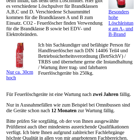
beim Inhalt, das heißt dem Löschmittel. Hier gibt
es verschiedene Löschpulver für Brandklassen
A,B,C und D. Verschiedene Schaummittel
Besonders
kommen für die Brandklassen A und B zum
hohe
Einsatz. CO2 - Feuerlöscher finden Verwendung
Löschleistun
für die Brandklasse B sowie bei EDV- und
g am A- und
Elektrobränden.
B-Brand
Ich bin Sachkundiger und befähigte Person für
Handfeuerlöscher nach DIN 14406 Teil4 und
Betriebssicherheitsverordnung (BetrSichV) /
TRBS und übernehme gerne die Instandhaltung
/ Wartung ihrer trag- und fahrbaren
Nur ca. 30cm
Feuerlöschgeräte bis 250kg.
hoch
Für Feuerlöschgeräte ist eine Wartung nach
zwei Jahren
fällig.
Nur in Ausnahmefällen wie zum Beispiel bei Omnibussen sind
die Geräte schon nach
12 Monaten
zur Wartung fällig.
Bitte prüfen Sie sorgfältig, ob der von Ihnen ausgewählte
Prüfdienst auch über mindestens ausreichende Qualifikationen
verfügt. Ich biete Ihnen aufgrund zahlreicher Fachlehrgänge
höchste Qualität in allen von mir angebotenen Fachbereichen.